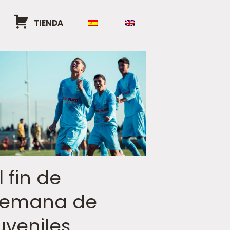
TIENDA
l fin de
semana de
uveniles