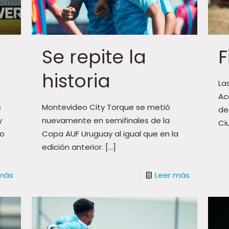
Se repite la
F
historia
La
Ac
s
Montevideo City Torque se metió
de
y
nuevamente en semifinales de la
Ci
do
Copa AUF Uruguay al igual que en la
edición anterior.
[…]
 más
Leer más