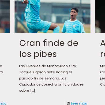
Gran finde de
A
los pibes
on
Las juveniles de Montevideo City
Mo
ra
Torque jugaron ante Racing el
Co
pasado fin de semana. Los
ju
Ciudadanos cosecharon 10 unidades
Ci
sobre
[…]
 más
Leer más