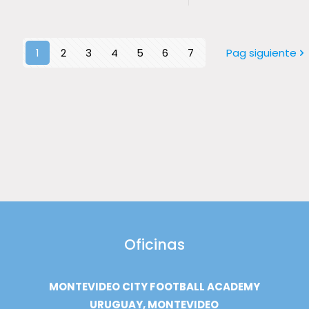
1
2
3
4
5
6
7
Pag siguiente
Oficinas
MONTEVIDEO CITY FOOTBALL ACADEMY
URUGUAY, MONTEVIDEO