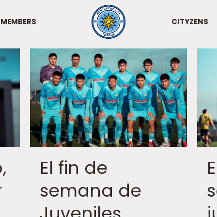
MEMBERS
CITYZENS
,
El fin de
E
r
semana de
Juveniles
j