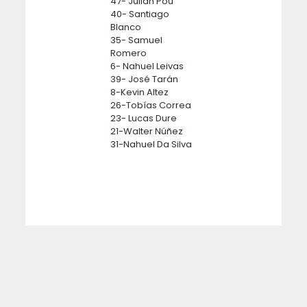
47- Julián Pou
40- Santiago
Blanco
35- Samuel
Romero
6- Nahuel Leivas
39- José Tarán
8-Kevin Altez
26-Tobías Correa
23- Lucas Dure
21-Walter Núñez
31-Nahuel Da Silva