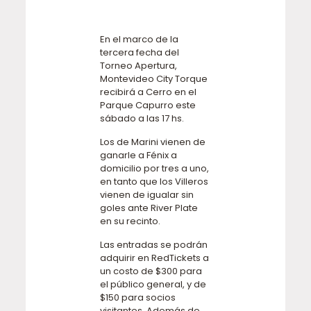
En el marco de la
tercera fecha del
Torneo Apertura,
Montevideo City Torque
recibirá a Cerro en el
Parque Capurro este
sábado a las 17 hs.
Los de Marini vienen de
ganarle a Fénix a
domicilio por tres a uno,
en tanto que los Villeros
vienen de igualar sin
goles ante River Plate
en su recinto.
Las entradas se podrán
adquirir en RedTickets a
un costo de $300 para
el público general, y de
$150 para socios
visitantes. Además de